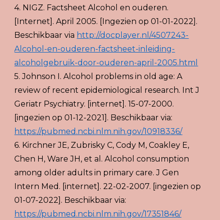
4. NIGZ. Factsheet Alcohol en ouderen. 
[Internet]. April 2005. [Ingezien op 01-01-2022]. 
Beschikbaar via
http://docplayer.nl/4507243-
Alcohol-en-ouderen-factsheet-inleiding-
alcoholgebruik-door-ouderen-april-2005.html
5. Johnson I. Alcohol problems in old age: A 
review of recent epidemiological research. Int J 
Geriatr Psychiatry. [internet]. 15-07-2000. 
[ingezien op 01-12-2021]. Beschikbaar via:
https://pubmed.ncbi.nlm.nih.gov/10918336/
6. Kirchner JE, Zubrisky C, Cody M, Coakley E, 
Chen H, Ware JH, et al. Alcohol consumption 
among older adults in primary care. J Gen 
Intern Med. [internet]. 22-02-2007. [ingezien op 
01-07-2022]. Beschikbaar via:
https://pubmed.ncbi.nlm.nih.gov/17351846/